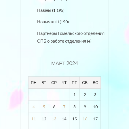
Навіны
(1 195)
Новыя кнігі
(150)
Партнёры Гомельского отделения
СПБ о работе отделения
(4)
МАРТ 2024
ПН
ВТ
СР
ЧТ
ПТ
СБ
ВС
1
2
3
4
5
6
7
8
9
10
11
12
13
14
15
16
17