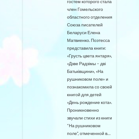
гостем которого стала
член Гомельского
областного отделения
Союза писателей
Беларуси Елена
Матвиенко. Поэтесса
представила книги:
«Грусть цвета янтаря»,
«Дзве Радзімы – дві
Батьківщини», «На
рушниковом поле» и
познакомила со своей
книгой для детей
«День рождение кота».
Проникновенно
звучали стихи из книги
“На рушниковом
поле”, отмеченной в…