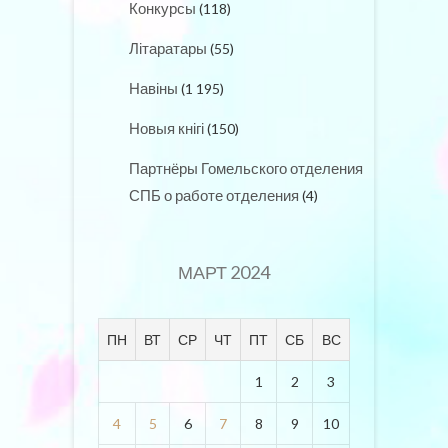
Конкурсы
(118)
Літаратары
(55)
Навіны
(1 195)
Новыя кнігі
(150)
Партнёры Гомельского отделения
СПБ о работе отделения
(4)
МАРТ 2024
ПН
ВТ
СР
ЧТ
ПТ
СБ
ВС
1
2
3
4
5
6
7
8
9
10