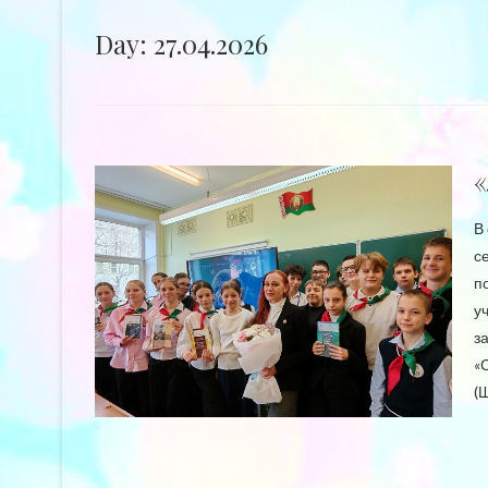
Day: 27.04.2026
В
с
п
у
з
«
(