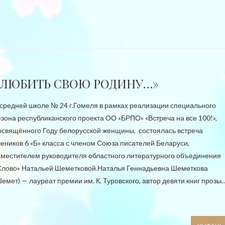
«ЛЮБИТЬ СВОЮ РОДИНУ…»
 средней школе № 24 г.Гомеля в рамках реализации специального
езона республиканского проекта ОО «БРПО» «Встреча на все 100!»,
освящённого Году белорусской женщины, состоялась встреча
чеников 6 «Б» класса с членом Союза писателей Беларуси,
аместителем руководителя областного литературного объединения
Слово» Натальей Шеметковой.Наталья Геннадьевна Шеметкова
Шемет) — лауреат премии им. К. Туровского, автор девяти книг прозы