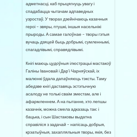
адметнасці, каб прыцягнуць увагу і
спадабацца чытачам адпаведных
узростаў. У творах дзейнічаюць казачныя
героі – звяры, птушкі, іншыя насельнікі
прыроды. А самае галоўнае – творы гэтыя
вучаць дзяцей быць добрымі, сумленнымі,
спагадлівымі, справядлівымі.
Кнігі маюць цудоўныя ілюстрацыі мастакоў
Галіны Івановай і Дар’і Чарняўскай, іх
малюнкі ўдала дапаўняюць тэксты. Таму
абедзве кнігі даставяць эстэтычную
асалоду не толькі сваім зместам, але і
афармленнем. А на пытанне, хто лепшы
казачнік, можна смела адказаць так: і
бацька, і сын Шастаковы выдатна
справіліся з задачай – напісаць добрыя,
крэатыўныя, захапляльныя творы, якія, без