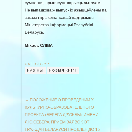
сумнення, прынясуць карысць чытачам.
Не выпадкова ж выпуск іх ажыццёўлены па
заказе і пры фінансавай падтрымцы
Міністэрства інфармацыі Рэспублікі
Беларусь.
Міхась СЛІВА
CATEGORY :
НАВІНЫ
НОВЫЯ КНІГІ
←
ПОЛОЖЕНИЕ О ПРОВЕДЕНИИ Х
КУЛЬТУРНО-ОБРАЗОВАТЕЛЬНОГО
ПРОЕКТА «БЕРЕГА ДРУЖБЫ» ИМЕНИ
Л.Ю.СЕВЕРА. ПРИЕМ ЗАЯВОК ОТ
ГРАЖДАН БЕЛАРУСИ ПРОДЛЕН ДО 15