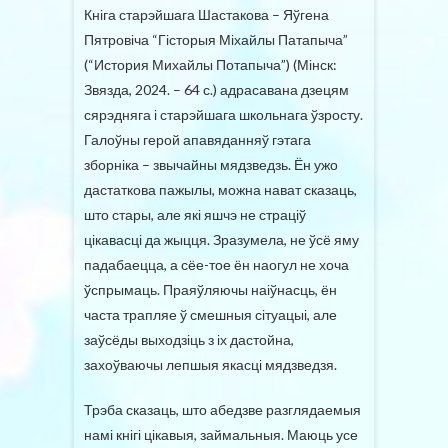
Кніга старэйшага Шастакова – Яўгена
Пятровіча “Гісторыя Міхайлы Патапыча”
(“История Михайлы Потапыча”) (Мінск:
Звязда, 2024. – 64 с.) адрасавана дзецям
сярэдняга і старэйшага школьнага ўзросту.
Галоўны герой апавяданняў гэтага
зборніка – звычайны мядзведзь. Ён ужо
дастаткова пажылы, можна нават сказаць,
што стары, але які яшчэ не страціў
цікавасці да жыцця. Зразумела, не ўсё яму
падабаецца, а сёе-тое ён наогул не хоча
ўспрымаць. Праяўляючы наіўнасць, ён
часта трапляе ў смешныя сітуацыі, але
заўсёды выходзіць з іх дастойна,
захоўваючы лепшыя якасці мядзведзя.
Трэба сказаць, што абедзве разглядаемыя
намі кнігі цікавыя, займальныя. Маюць усе