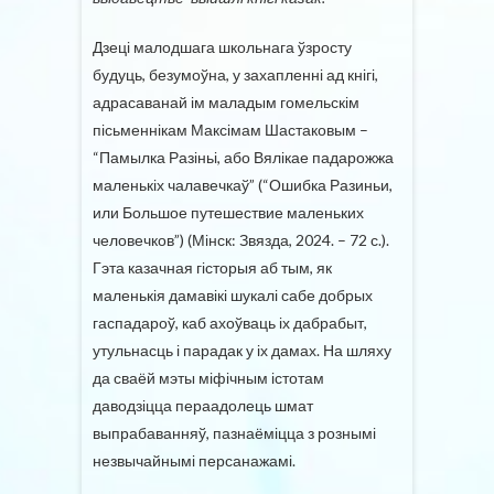
Дзеці малодшага школьнага ўзросту
будуць, безумоўна, у захапленні ад кнігі,
адрасаванай ім маладым гомельскім
пісьменнікам Максімам Шастаковым –
“Памылка Разіньі, або Вялікае падарожжа
маленькіх чалавечкаў” (“Ошибка Разиньи,
или Большое путешествие маленьких
человечков”) (Мінск: Звязда, 2024. – 72 с.).
Гэта казачная гісторыя аб тым, як
маленькія дамавікі шукалі сабе добрых
гаспадароў, каб ахоўваць іх дабрабыт,
утульнасць і парадак у іх дамах. На шляху
да сваёй мэты міфічным істотам
даводзіцца пераадолець шмат
выпрабаванняў, пазнаёміцца з рознымі
незвычайнымі персанажамі.