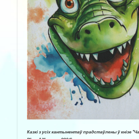
Казкі з усіх кантынентаў прадстаўлены ў кнізе “Ч