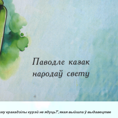
аму кракадзілы курэй не ядуць?”, якая выйшла ў выдавецтве