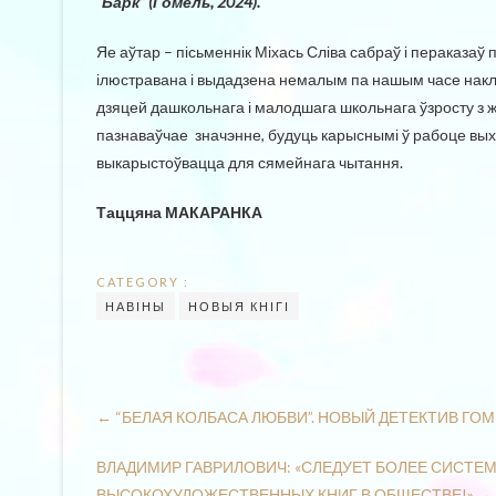
“Барк” (Гомель, 2024).
Яе аўтар – пісьменнік Міхась Сліва сабраў і пераказаў 
ілюстравана і выдадзена немалым па нашым часе накла
дзяцей дашкольнага і малодшага школьнага ўзросту з ж
пазнаваўчае значэнне, будуць карыснымі ў рабоце вых
выкарыстоўвацца для сямейнага чытання.
Таццяна МАКАРАНКА
CATEGORY :
НАВІНЫ
НОВЫЯ КНІГІ
←
“БЕЛАЯ КОЛБАСА ЛЮБВИ”. НОВЫЙ ДЕТЕКТИВ ГО
ВЛАДИМИР ГАВРИЛОВИЧ: «СЛЕДУЕТ БОЛЕЕ СИСТ
ВЫСОКОХУДОЖЕСТВЕННЫХ КНИГ В ОБЩЕСТВЕ!»
→