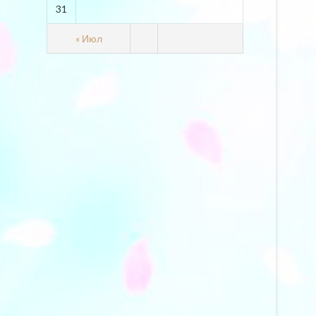
31
« Июл