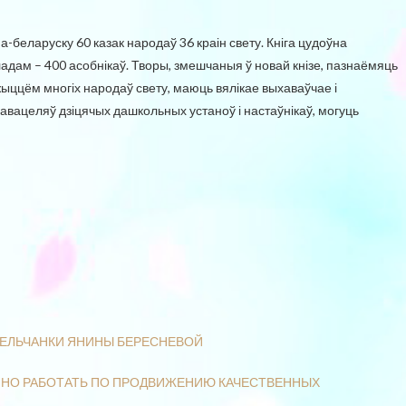
па-беларуску 60 казак народаў 36 краін свету. Кніга цудоўна
дам – 400 асобнікаў. Творы, змешчаныя ў новай кнізе, пазнаёмяць
ыццём многіх народаў свету, маюць вялікае выхаваўчае і
авацеляў дзіцячых дашкольных устаноў і настаўнікаў, могуць
МЕЛЬЧАНКИ ЯНИНЫ БЕРЕСНЕВОЙ
ЕМНО РАБОТАТЬ ПО ПРОДВИЖЕНИЮ КАЧЕСТВЕННЫХ