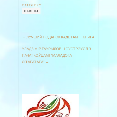
CATEGORY :
НАВІНЫ
←
ЛУЧШИЙ ПОДАРОК КАДЕТАМ — КНИГА
УЛАДЗІМІР ГАЎРЫЛОВІЧ СУСТРЭЎСЯ З
ПАЧАТКОЎЦАМІ “МАЛАДОГА
ЛІТАРАТАРА”
→