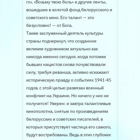
го», «Возьму твою боль» и другие ленты,
вошедшие в золотой фонд белорусского и
советского кино. Его талант — это
безусловно! — от Бога.
Также заслуженный деятель культуры
страны подчеркнул, что созданное
великим художником актуально как
никогда именно сегодня, когда потомки
бывших нацистов снова почувствовали
силу, требуя реванша, активно искажают
историческую правду о событиях 1941-45
годов, с этой целью развязан военный
конфликт на Украине. Но ничего у них не
получится! Уверен: и завтра талантливые
кинополотна, снятые по произведениям
белорусских и советских писателей, в
которых присутствует частица его самого,
будут востребованы. Ведь в этих глубоких